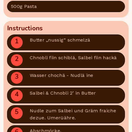
500g Pasta
Instructions
1
Butter „nussig“ schmelzä
2
Chnobli fiin schiblä, Salbei fiin hackä
3
Wasser chochä - Nudlä ine
4
Salbei & Chnobli 2’ in Butter
5
Nudle zum Salbei und Gräm fraiche
dezue. Umerüähre.
Abschmöcke.