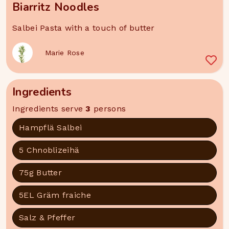
Biarritz Noodles
Salbei Pasta with a touch of butter
Marie Rose
Ingredients
Ingredients serve
3
persons
Hampflä Salbei
5 Chnoblizeihä
75g Butter
5EL Gräm fraiche
Salz & Pfeffer