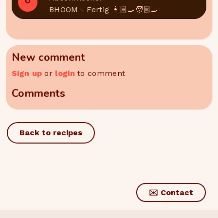
6
BHOOM - Fertig 👩🏽‍🍳🧑🏽‍🍳
New comment
Sign up
or
login
to comment
Comments
Back to recipes
✉️ Contact